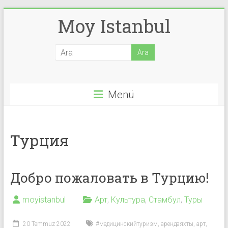
Skip
Moy Istanbul
to
content
Menü
Турция
Добро пожаловать в Турцию!
moyistanbul
Арт
,
Культура
,
Стамбул
,
Туры
20 Temmuz 2022
#медицинскийтуризм
,
арендаяхты
,
арт
,