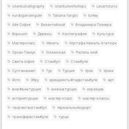
istanbulcalligraphy
istanbulworkshops
Lesartsturcs
nurdogansenguler
Tatiana Yargici
turkey
Айя София
Византийской
Владимира Познера
Воркшоп
Дервиш
Каллиграфия
Культура
Мастеркласс.
Мечеть
Мустафа Кемаль Ататюрк
Орхан Памук
Османская
Роспись хной
Света софия
Стамбул
Стамбуле
Султанахмет
Тур
Турция
Урок
Уроки
Фото
Эбру
арендаяхты#гидвстамбуле
арт
внж#внжтурция
жизньвтурции
изразцов
историятурции
мастер-класс
мастер-классы
творчествостамбул
термальныйкурорт
трансфервстамбуле
турци