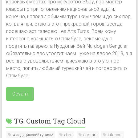
красивых местах, про искусство Эбру, про мастер
классы по приготовлению национальной еды, и,
конечно, напоил любимым турецким чаем и до сих пор,
когда я прилетаю в этот прекрасный город, всегда
посещаю арт галерею Les Arts Turcs. Всем кому
интересно услышать о Стамбуле, рекомендую
посетить галерею, а Нурдоган бей-Nurdogan Senguler
обязательно вас угостит чаем ️ уже на дворе 2018, а я
всегда с удовольствием приезжаю в это уютное
место, попить любимый турецкий чай и поговорить о
Стамбуле
Devam
TG: Custom Tag Cloud
#медицинскийтуризм
ebru
ebruart
istanbul