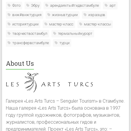
Фото
Эбру
арендаяхты#гидвстамбуле
арт
внж#внжтурция
жизньвтурции
изразцов
историятурции
мастер-класс
мастер-классы
творчествостамбул
термальныйкурорт
трансфервстамбуле
турци
About Us
Галерея «Les Arts Turcs – Senguler Tourism» в Стамбуле.
Наша галерея «Les Arts Turcs» была основана в 1997
году группой художников, фотографов, музыкантов,
журналистов, профессиональных гидов и
предпринимателей. Проект «Les Arts Turcs», это: –