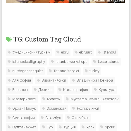
TG: Custom Tag Cloud
#медицинскийтуризм
ebru
ebruart
istanbul
istanbulcalligraphy
istanbulworkshops
Lesartsturcs
nurdogansenguler
Tatiana Yargici
turkey
Айя София
Византийской
Владимира Познера
Воркшоп
Дервиш
Каллиграфия
Культура
Мастеркласс.
Мечеть
Мустафа Кемаль Ататюрк
Орхан Памук
Османская
Роспись хной
Света софия
Стамбул
Стамбуле
Султанахмет
Тур
Турция
Урок
Уроки