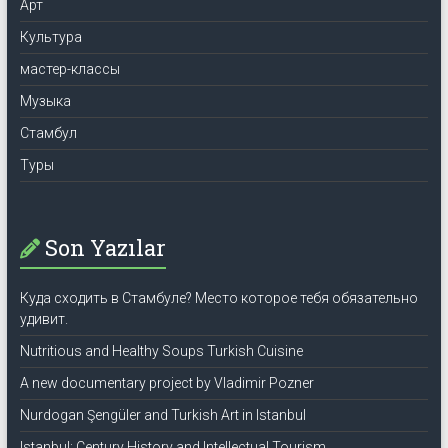
Арт
Культура
мастер-классы
Музыка
Стамбул
Туры
Son Yazılar
Куда сходить в Стамбуле? Место которое тебя обязательно
удивит.
Nutritious and Healthy Soups Turkish Cuisine
A new documentary project by Vladimir Pozner
Nurdogan Şengüler and Turkish Art in Istanbul
Istanbul: Century History and Intellectual Tourism