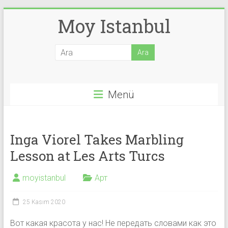
Skip
Moy Istanbul
to
content
Menü
Inga Viorel Takes Marbling
Lesson at Les Arts Turcs
moyistanbul
Арт
25 Kasım 2020
Вот какая красота у нас! Не передать словами как это