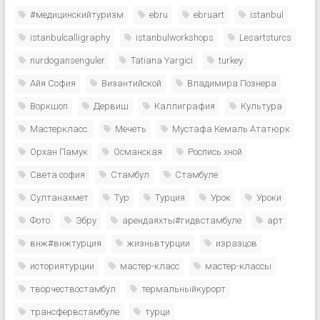
#медицинскийтуризм
ebru
ebruart
istanbul
istanbulcalligraphy
istanbulworkshops
Lesartsturcs
nurdogansenguler
Tatiana Yargici
turkey
Айя София
Византийской
Владимира Познера
Воркшоп
Дервиш
Каллиграфия
Культура
Мастеркласс.
Мечеть
Мустафа Кемаль Ататюрк
Орхан Памук
Османская
Роспись хной
Света софия
Стамбул
Стамбуле
Султанахмет
Тур
Турция
Урок
Уроки
Фото
Эбру
арендаяхты#гидвстамбуле
арт
внж#внжтурция
жизньвтурции
изразцов
историятурции
мастер-класс
мастер-классы
творчествостамбул
термальныйкурорт
трансфервстамбуле
турци